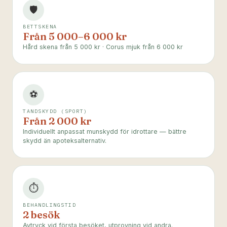
🛡️
BETTSKENA
Från 5 000–6 000 kr
Hård skena från 5 000 kr · Corus mjuk från 6 000 kr
⚽
TANDSKYDD (SPORT)
Från 2 000 kr
Individuellt anpassat munskydd för idrottare — bättre
skydd än apoteksalternativ.
⏱
BEHANDLINGSTID
2 besök
Avtryck vid första besöket, utprovning vid andra.