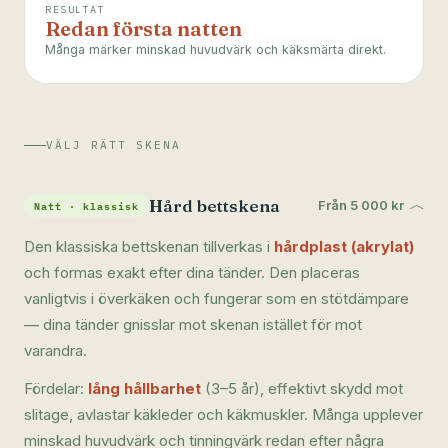
RESULTAT
Redan första natten
Många märker minskad huvudvärk och käksmärta direkt.
VÄLJ RÄTT SKENA
Hård bettskena
﹀
Natt · klassisk
Från 5 000 kr
Den klassiska bettskenan tillverkas i
hårdplast (akrylat)
och formas exakt efter dina tänder. Den placeras
vanligtvis i överkäken och fungerar som en stötdämpare
— dina tänder gnisslar mot skenan istället för mot
varandra.
Fördelar:
lång hållbarhet
(3–5 år), effektivt skydd mot
slitage, avlastar käkleder och käkmuskler. Många upplever
minskad huvudvärk och tinningvärk redan efter några