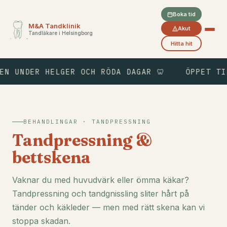
Boka tid
M&A Tandklinik
Akut
Tandläkare i Helsingborg
Hitta hit
UNDER HELGER OCH RÖDA DAGAR 🦷
ÖPPET TILL 
BEHANDLINGAR · TANDPRESSNING
Tandpressning &
bettskena
Vaknar du med huvudvärk eller ömma käkar?
Tandpressning och tandgnissling sliter hårt på
tänder och käkleder — men med rätt skena kan vi
stoppa skadan.