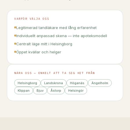
VARFÖR VÄLJA OSS
Legitimerad tandläkare med lång erfarenhet
Individuellt anpassad skena — inte apoteksmodell
Centralt läge mitt i Helsingborg
Öppet kvällar och helger
NÄRA OSS — ENKELT ATT TA SIG HIT FRÅN
Helsingborg
Landskrona
Höganäs
Ängelholm
Klippan
Bjuv
Åstorp
Helsingör