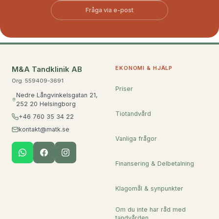
Fråga via e-post
M&A Tandklinik AB
EKONOMI & HJÄLP
Org. 559409-3691
Priser
Nedre Långvinkelsgatan 21,
252 20 Helsingborg
Tiotandvård
+46 760 35 34 22
kontakt@matk.se
Vanliga frågor
Finansering & Delbetalning
Klagomål & synpunkter
Om du inte har råd med
tandvården