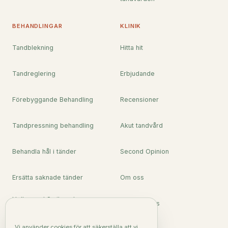
BEHANDLINGAR
KLINIK
Tandblekning
Hitta hit
Tandreglering
Erbjudande
Förebyggande Behandling
Recensioner
Tandpressning behandling
Akut tandvård
Behandla hål i tänder
Second Opinion
Ersätta saknade tänder
Om oss
Hollywood Smile och
Kontakta oss
Skalfasader
Ta bort tandsten, parodontit
Vi använder cookies för att säkerställa att vi