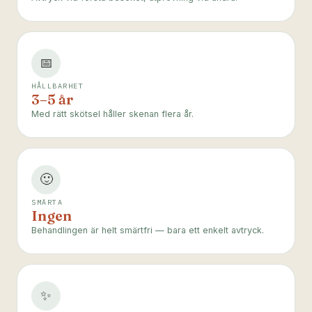
📅
HÅLLBARHET
3–5 år
Med rätt skötsel håller skenan flera år.
🙂
SMÄRTA
Ingen
Behandlingen är helt smärtfri — bara ett enkelt avtryck.
✨