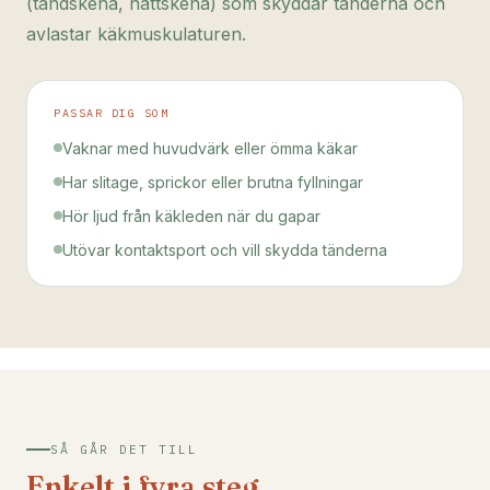
(tandskena, nattskena) som skyddar tänderna och
avlastar käkmuskulaturen.
PASSAR DIG SOM
Vaknar med huvudvärk eller ömma käkar
Har slitage, sprickor eller brutna fyllningar
Hör ljud från käkleden när du gapar
Utövar kontaktsport och vill skydda tänderna
SÅ GÅR DET TILL
Enkelt i fyra steg