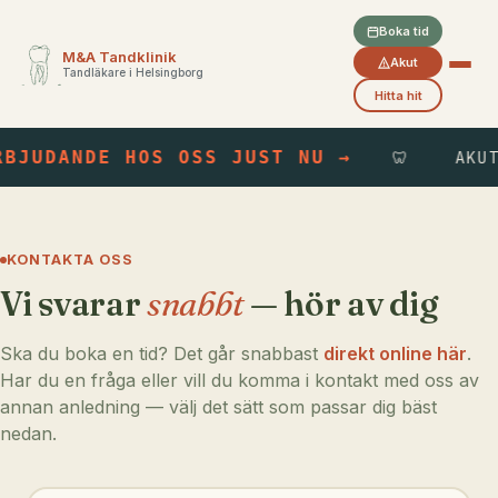
Boka tid
M&A Tandklinik
Akut
Tandläkare i Helsingborg
Hitta hit
BJUDANDE HOS OSS JUST NU →
🦷
AKUTT
KONTAKTA OSS
Vi svarar
snabbt
— hör av dig
Ska du boka en tid? Det går snabbast
direkt online här
.
Har du en fråga eller vill du komma i kontakt med oss av
annan anledning — välj det sätt som passar dig bäst
nedan.