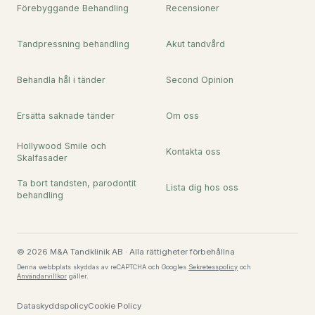
Förebyggande Behandling
Recensioner
Tandpressning behandling
Akut tandvård
Behandla hål i tänder
Second Opinion
Ersätta saknade tänder
Om oss
Hollywood Smile och
Kontakta oss
Skalfasader
Ta bort tandsten, parodontit
Lista dig hos oss
behandling
© 2026 M&A Tandklinik AB · Alla rättigheter förbehållna
Denna webbplats skyddas av reCAPTCHA och Googles
Sekretesspolicy
och
Användarvillkor
gäller.
Dataskyddspolicy
Cookie Policy