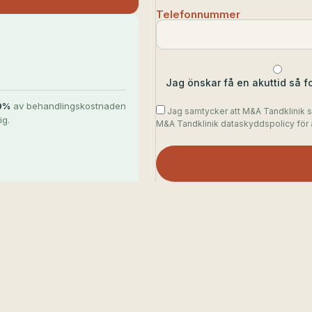
Telefonnummer
Jag önskar få en akuttid så fo
0%
av behandlingskostnaden
Jag samtycker att M&A Tandklinik s
ig.
M&A Tandklinik dataskyddspolicy för a