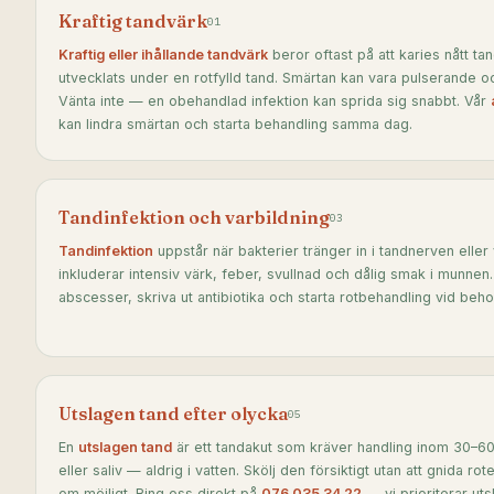
Kraftig tandvärk
01
Kraftig eller ihållande tandvärk
beror oftast på att karies nått tan
utvecklats under en rotfylld tand. Smärtan kan vara pulserande oc
Vänta inte — en obehandlad infektion kan sprida sig snabbt. Vår
kan lindra smärtan och starta behandling samma dag.
Tandinfektion och varbildning
03
Tandinfektion
uppstår när bakterier tränger in i tandnerven ell
inkluderar intensiv värk, feber, svullnad och dålig smak i munnen
abscesser, skriva ut antibiotika och starta rotbehandling vid beho
Utslagen tand efter olycka
05
En
utslagen tand
är ett tandakut som kräver handling inom 30–60 
eller saliv — aldrig i vatten. Skölj den försiktigt utan att gnida ro
om möjligt. Ring oss direkt på
076 035 34 22
— vi prioriterar ut