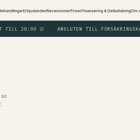
Behandlingar
Erbjudanden
Recensioner
Priser
Finansering & Delbetalning
Om 
L 20:00 🦷
ANSLUTEN TILL FÖRSÄKRINGSKASSAN
 tid
,