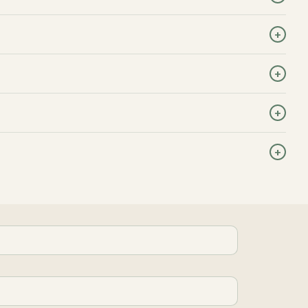
+
+
+
+