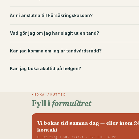
Är ni anslutna till Försäkringskassan?
Vad gör jag om jag har slagit ut en tand?
Kan jag komma om jag är tandvårdsrädd?
Kan jag boka akuttid på helgen?
BOKA AKUTTID
Fyll i
formuläret
Vi bokar tid samma dag — eller inom 2
kontakt
Eller ring / SMS direkt → 076 035 34 22