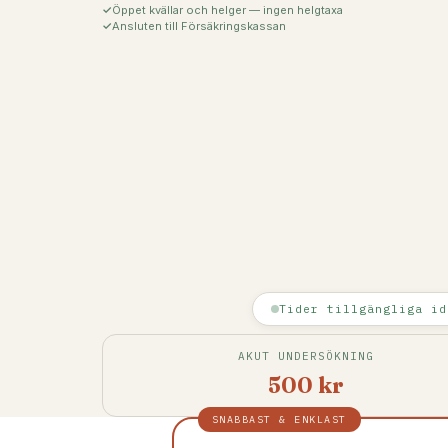
Öppet kvällar och helger — ingen helgtaxa
Ansluten till Försäkringskassan
Tider tillgängliga id
AKUT UNDERSÖKNING
500 kr
SNABBAST & ENKLAST