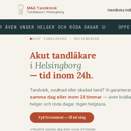
M&A Tandklinik
Hem
Boka tid
Tandläkare i Helsingborg
N UNDER HELGER OCH RÖDA DAGAR 🦷
ÖPPET TIL
AKUT TANDLÄKARE · HELSINGBORG
Akut tandläkare
i Helsingborg
— tid inom 24h.
Tandvärk, svullnad eller skadad tand? Vi garanterar
samma dag eller inom 24 timmar
— även kvällar
helger och röda dagar. Ingen helgtaxa.
Fyll formuläret — få tid idag
Akuttid samma dag eller inom 24 timmar