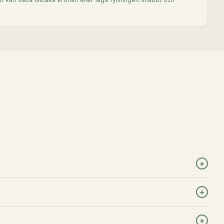
+
+
+