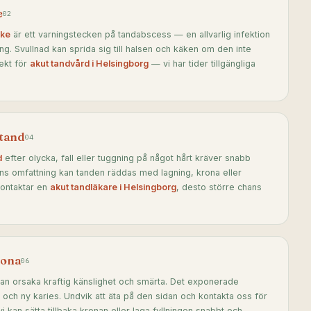
e
02
äke
är ett varningstecken på tandabscess — en allvarlig infektion
. Svullnad kan sprida sig till halsen och käken om den inte
rekt för
akut tandvård i Helsingborg
— vi har tider tillgängliga
 tand
04
d
efter olycka, fall eller tuggning på något hårt kräver snabb
 omfattning kan tanden räddas med lagning, krona eller
kontaktar en
akut tandläkare i Helsingborg
, desto större chans
rona
06
an orsaka kraftig känslighet och smärta. Det exponerade
 och ny karies. Undvik att äta på den sidan och kontakta oss för
 kan sätta tillbaka kronan eller laga fyllningen snabbt och