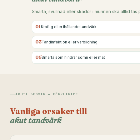
Smärta, svullnad eller skador i munnen ska alltid tas
01
Kraftig eller ihållande tandvärk
03
Tandinfektion eller varbildning
05
Smärta som hindrar sömn eller mat
AKUTA BESVÄR — FÖRKLARADE
Vanliga orsaker till
akut tandvärk