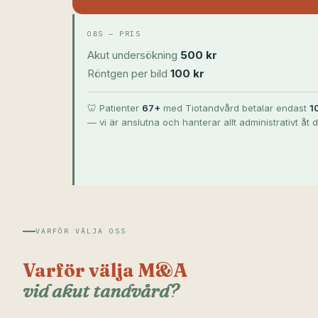
OBS — PRIS
Akut undersökning
500 kr
Röntgen per bild
100 kr
🦷 Patienter
67+
med Tiotandvård betalar endast
1
— vi är anslutna och hanterar allt administrativt åt d
VARFÖR VÄLJA OSS
Varför välja M&A
vid akut tandvård?