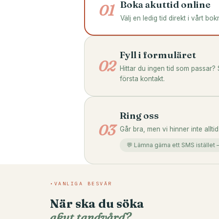
Boka akuttid online
01
Välj en ledig tid direkt i vårt 
Fyll i formuläret
02
Hittar du ingen tid som passar? 
första kontakt.
Ring oss
03
Går bra, men vi hinner inte allti
💬 Lämna gärna ett SMS istället — 
VANLIGA BESVÄR
När ska du söka
akut tandvård?