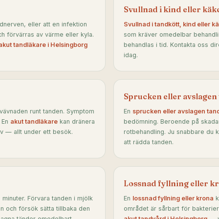
Svullnad i kind eller käk
dnerven, eller att en infektion
Svullnad i tandkött, kind eller k
h förvärras av värme eller kyla.
som kräver omedelbar behandling
akut tandläkare i Helsingborg
behandlas i tid. Kontakta oss di
idag.
Sprucken eller avslagen
er vävnaden runt tanden. Symptom
En
sprucken eller avslagen tan
. En
akut tandläkare
kan dränera
bedömning. Beroende på skadans
v — allt under ett besök.
rotbehandling. Ju snabbare du 
att rädda tanden.
Lossnad fyllning eller k
minuter. Förvara tanden i mjölk
En
lossnad fyllning eller krona
k
ten och försök sätta tillbaka den
området är sårbart för bakterier
slagna tänder omedelbart.
akut tandvård i Helsingborg
— vi