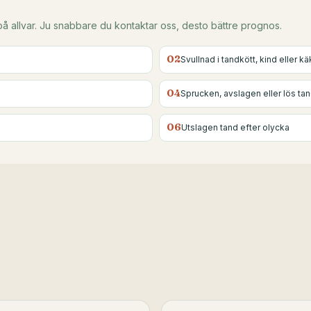
 på allvar. Ju snabbare du kontaktar oss, desto bättre prognos.
02
Svullnad i tandkött, kind eller k
04
Sprucken, avslagen eller lös ta
06
Utslagen tand efter olycka